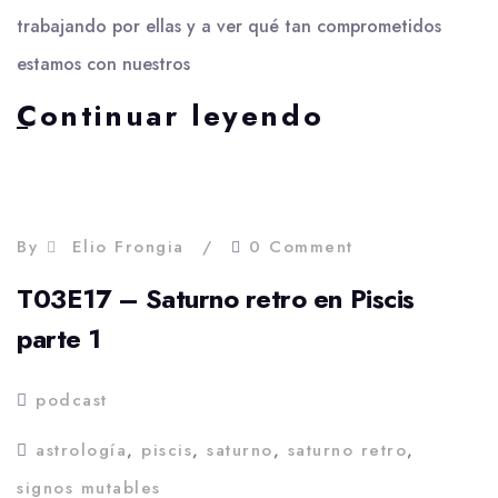
trabajando por ellas y a ver qué tan comprometidos
estamos con nuestros
Luna
Continuar leyendo
llena
en
Capricorni
–
Alineando
By
Elio Frongia
0 Comment
materia
T03E17 – Saturno retro en Piscis
con
energía
parte 1
–
T03E18
podcast
astrología
,
piscis
,
saturno
,
saturno retro
,
signos mutables