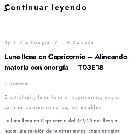
Intuición
Continuar leyendo
y
realidad
–
Luna
llena
By
Elio Frongia
0 Comment
en
Luna llena en Capricornio – Alineando
Piscis
|
materia con energía – T03E18
T03E27
podcast
astrología
,
luna llena en capricornio
,
piscis
,
saturno
,
saturno retro
,
signos mutables
La luna llena en Capricornio del 3/7/23 nos lleva a
hacer una revisión de nuestras metas, cómo estamos