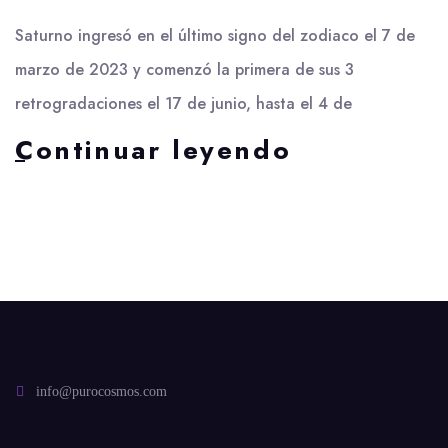
Saturno ingresó en el último signo del zodiaco el 7 de
marzo de 2023 y comenzó la primera de sus 3
retrogradaciones el 17 de junio, hasta el 4 de
T03E17
Continuar leyendo
–
Saturno
retro
en
Piscis
parte
1
info@purocosmos.com