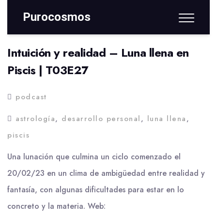
Purocosmos
By
Elio Frongia
0 Comment
Intuición y realidad – Luna llena en
Piscis | T03E27
podcast
astrología
,
desarrollo personal
,
luna llena
,
piscis
Una lunación que culmina un ciclo comenzado el
20/02/23 en un clima de ambigüedad entre realidad y
fantasía, con algunas dificultades para estar en lo
concreto y la materia. Web: