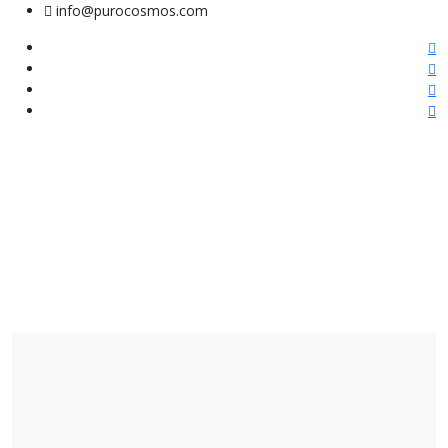
info@purocosmos.com
Purocosmos