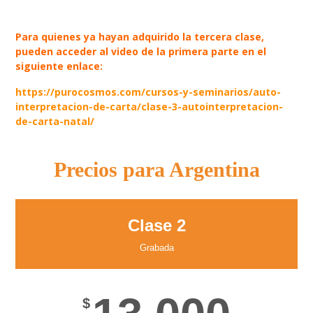
Para quienes ya hayan adquirido la tercera clase,
pueden acceder al video de la primera parte en el
siguiente enlace:
https://purocosmos.com/cursos-y-seminarios/auto-
interpretacion-de-carta/clase-3-autointerpretacion-
de-carta-natal/
Precios para Argentina
Clase 2
Grabada
$