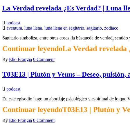
La Verdad revelada ¿Es Verdad? | Luna lle
podcast
aventura
,
luna llena
,
luna llena en sagitario
,
sagitario
,
zodiaco
Sagitario simboliza, entre otras cosas, la búsqueda de verdad, sentido 
Continuar leyendo
La Verdad revelada ¿
By
Elio Frongia
0 Comment
T03E13 | Plutón y Venus – Deseo, pulsión,
podcast
En este episodio hago un abordaje psicológico y espiritual de lo que 
Continuar leyendo
T03E13 | Plutón y Ve
By
Elio Frongia
0 Comment