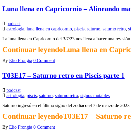
Luna llena en Capricornio – Alineando ma
podcast
astrología
,
luna llena en capricornio
,
piscis
,
saturno
,
saturno retro
,
s
La luna llena en Capricornio del 3/7/23 nos lleva a hacer una revisi
Continuar leyendo
Luna llena en Capri
By
Elio Frongia
0 Comment
T03E17 – Saturno retro en Piscis parte 1
podcast
astrología
,
piscis
,
saturno
,
saturno retro
,
signos mutables
Saturno ingresó en el último signo del zodiaco el 7 de marzo de 2023 
Continuar leyendo
T03E17 – Saturno ret
By
Elio Frongia
0 Comment