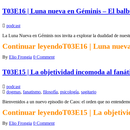
T03E16 | Luna nueva en Géminis – El bal
podcast
La Luna Nueva en Géminis nos invita a explorar la dualidad de nuestr
Continuar leyendo
T03E16 | Luna nueva
By
Elio Frongia
0 Comment
T03E15 | La objetividad incomoda al fanát
podcast
dogmas
,
fanatismo
,
filosofía
,
psicología
,
sagitario
Bienvenidos a un nuevo episodio de Caos: el orden que no entendemos
Continuar leyendo
T03E15 | La objetivi
By
Elio Frongia
0 Comment