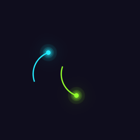
Tags:
astrología
desarrollo personal
leo
luna nueva
Elio Frongia
https://purocosmos.com
Leave a Reply